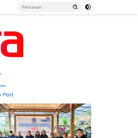
p
 Post