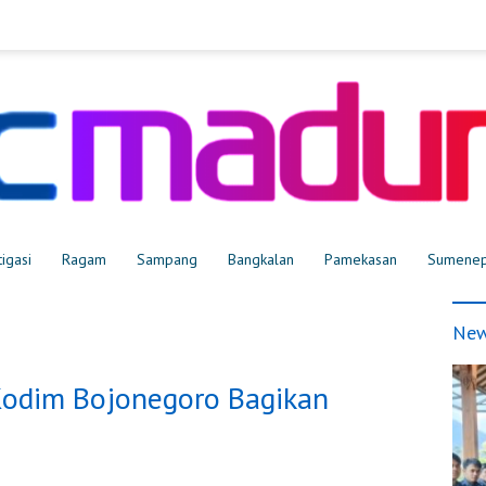
tigasi
Ragam
Sampang
Bangkalan
Pamekasan
Sumene
New
Kodim Bojonegoro Bagikan