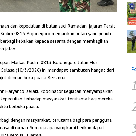
 dan kepedulian di bulan suci Ramadan, jajaran Persit
I Kodim 0813 Bojonegoro menjadikan bulan yang penuh
 berbagi kebaikan kepada sesama dengan membagikan
a jalan.
i depan Markas Kodim 0813 Bojonegoro Jalan Hos
P
Selasa (10/3/2026) ini mendapat sambutan hangat dari
njut dengan buka puasa Bersama.
nf Haryanto, selaku koodinator kegiatan menyampaikan
 kepedulian terhadap masyarakat terutama bagi mereka
ktu berbuka puasa.
berbagi dengan masyarakat, terutama bagi para pengguna
uasa di rumah. Semoga apa yang kami berikan dapat
ita semua,” ujarnya.