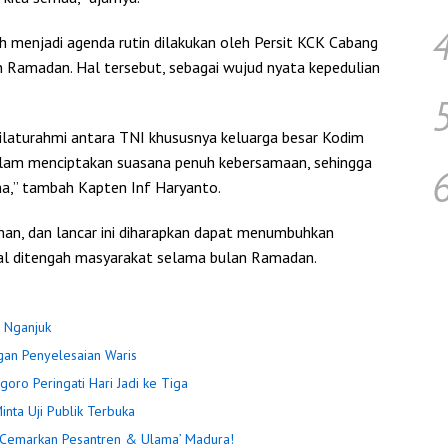
udah menjadi agenda rutin dilakukan oleh Persit KCK Cabang
 Ramadan. Hal tersebut, sebagai wujud nyata kepedulian
ilaturahmi antara TNI khususnya keluarga besar Kodim
lam menciptakan suasana penuh kebersamaan, sehingga
na,” tambah Kapten Inf Haryanto.
man, dan lancar ini diharapkan dapat menumbuhkan
al ditengah masyarakat selama bulan Ramadan.
 Nganjuk
an Penyelesaian Waris
oro Peringati Hari Jadi ke Tiga
nta Uji Publik Terbuka
n Cemarkan Pesantren & Ulama’ Madura!