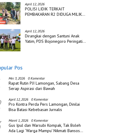
April 12, 2026
POLISI LIDIK TERKAIT
PEMBAKARAN R2 DIDUGA MILIK
TSK PENCURIAN DI DESA
TANGJUNG SAKTI
April 12, 2026
Dirangkai dengan Santuni Anak
Yatim, PDS Bojonegoro Peringati
Hari Jadi ke Tiga
opular Pos
1
Mei 3, 2026
0 Komentar
Rapat Rutin PJI Lamongan, Sabang Desa
Serap Aspirasi dari Bawah
2
April 12, 2026
0 Komentar
Pro Kontra Perda Pers Lamongan, Dinilai
Bisa Batasi Kebebasan Jurnalis
3
Maret 1, 2026
0 Komentar
Gus Ipul dan Warsubi Kompak, Tak Boleh
Ada Lagi ‘Warga Mampu’ Nikmati Bansos