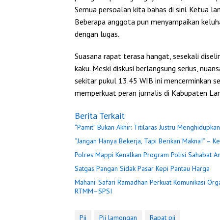
Semua persoalan kita bahas di sini. Ketua l
Beberapa anggota pun menyampaikan keluhan
dengan lugas.
Suasana rapat terasa hangat, sesekali dise
kaku. Meski diskusi berlangsung serius, nuan
sekitar pukul 13.45 WIB ini mencerminkan 
memperkuat peran jurnalis di Kabupaten La
Berita Terkait
“Pamit” Bukan Akhir: Titilaras Justru Menghidupk
“Jangan Hanya Bekerja, Tapi Berikan Makna!” – K
Polres Mappi Kenalkan Program Polisi Sahabat A
Satgas Pangan Sidak Pasar Kepi Pantau Harga
Mahani: Safari Ramadhan Perkuat Komunikasi Org
RTMM–SPSI
Pji
Pji lamongan
Rapat pji