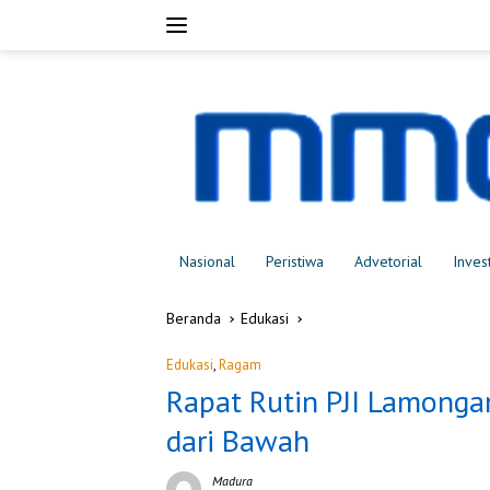
Langsung
ke
konten
Nasional
Peristiwa
Advetorial
Inves
Beranda
Edukasi
Edukasi
,
Ragam
Rapat Rutin PJI Lamonga
dari Bawah
Madura