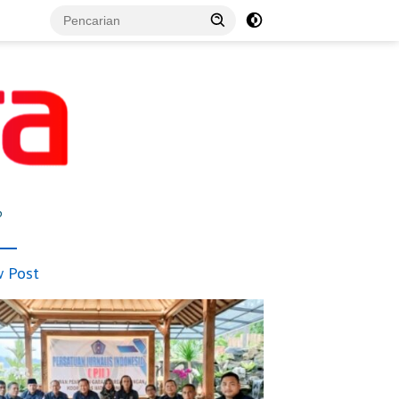
p
 Post