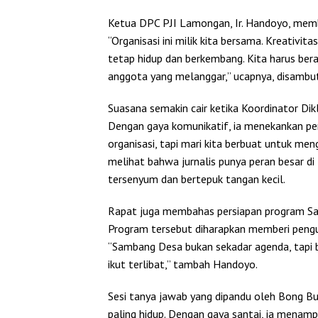
Ketua DPC PJI Lamongan, Ir. Handoyo, mem
“Organisasi ini milik kita bersama. Kreativ
tetap hidup dan berkembang. Kita harus ber
anggota yang melanggar,” ucapnya, disambut
Suasana semakin cair ketika Koordinator D
Dengan gaya komunikatif, ia menekankan pen
organisasi, tapi mari kita berbuat untuk me
melihat bahwa jurnalis punya peran besar 
tersenyum dan bertepuk tangan kecil.
Rapat juga membahas persiapan program Sam
Program tersebut diharapkan memberi pengu
“Sambang Desa bukan sekadar agenda, tapi b
ikut terlibat,” tambah Handoyo.
Sesi tanya jawab yang dipandu oleh Bong B
paling hidup. Dengan gaya santai, ia menamp