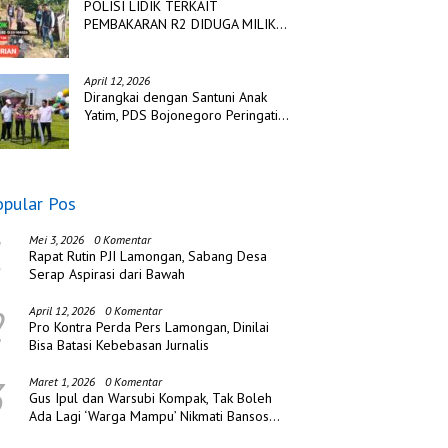
POLISI LIDIK TERKAIT
PEMBAKARAN R2 DIDUGA MILIK
TSK PENCURIAN DI DESA
TANGJUNG SAKTI
April 12, 2026
Dirangkai dengan Santuni Anak
Yatim, PDS Bojonegoro Peringati
Hari Jadi ke Tiga
opular Pos
1
Mei 3, 2026
0 Komentar
Rapat Rutin PJI Lamongan, Sabang Desa
Serap Aspirasi dari Bawah
2
April 12, 2026
0 Komentar
Pro Kontra Perda Pers Lamongan, Dinilai
Bisa Batasi Kebebasan Jurnalis
3
Maret 1, 2026
0 Komentar
Gus Ipul dan Warsubi Kompak, Tak Boleh
Ada Lagi ‘Warga Mampu’ Nikmati Bansos
di Jombang!