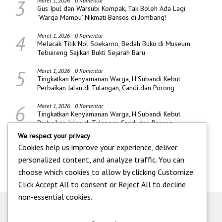
3
Maret 1, 2026
0 Komentar
Gus Ipul dan Warsubi Kompak, Tak Boleh Ada Lagi
‘Warga Mampu’ Nikmati Bansos di Jombang!
4
Maret 1, 2026
0 Komentar
Melacak Titik Nol Soekarno, Bedah Buku di Museum
Tebuireng Sajikan Bukti Sejarah Baru
5
Maret 1, 2026
0 Komentar
Tingkatkan Kenyamanan Warga, H.Subandi Kebut
Perbaikan Jalan di Tulangan, Candi dan Porong
6
Maret 1, 2026
0 Komentar
Tingkatkan Kenyamanan Warga, H.Subandi Kebut
Perbaikan Jalan di Tulangan,Candi dan Porong
We respect your privacy
Cookies help us improve your experience, deliver
personalized content, and analyze traffic. You can
choose which cookies to allow by clicking
Customize
.
Click
Accept All
to consent or
Reject All
to decline
non-essential cookies.