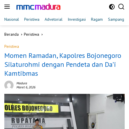
Langsung
ke
konten
Nasional
Peristiwa
Advetorial
Investigasi
Ragam
Sampang
Beranda
Peristiwa
Peristiwa
Momen Ramadan, Kapolres Bojonegoro
Silaturohmi dengan Pendeta dan Da’i
Kamtibmas
Madura
Maret 6, 2026