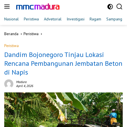
Langsung
ke
konten
Nasional
Peristiwa
Advetorial
Investigasi
Ragam
Sampang
Beranda
Peristiwa
Peristiwa
Dandim Bojonegoro Tinjau Lokasi
Rencana Pembangunan Jembatan Beton
di Napis
Madura
April 4, 2026