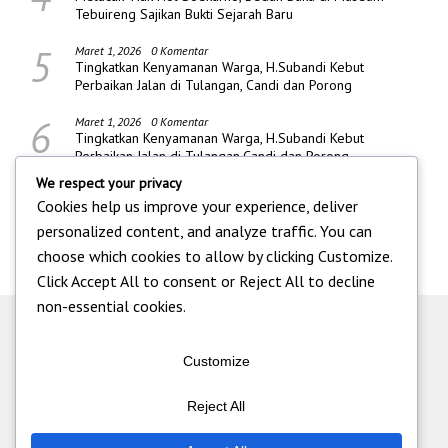
Tebuireng Sajikan Bukti Sejarah Baru
5
Maret 1, 2026
0 Komentar
Tingkatkan Kenyamanan Warga, H.Subandi Kebut
Perbaikan Jalan di Tulangan, Candi dan Porong
6
Maret 1, 2026
0 Komentar
Tingkatkan Kenyamanan Warga, H.Subandi Kebut
Perbaikan Jalan di Tulangan,Candi dan Porong
We respect your privacy
Cookies help us improve your experience, deliver
personalized content, and analyze traffic. You can
choose which cookies to allow by clicking
Customize
.
Click
Accept All
to consent or
Reject All
to decline
non-essential cookies.
Customize
Reject All
Tentang Kami
|
Iklan
|
Pedoman Media Siber
|
Kontak
|
Redaksi
|