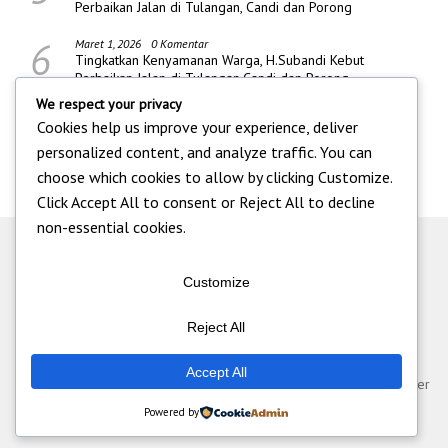
Perbaikan Jalan di Tulangan, Candi dan Porong
6
Maret 1, 2026
0 Komentar
Tingkatkan Kenyamanan Warga, H.Subandi Kebut
Perbaikan Jalan di Tulangan,Candi dan Porong
We respect your privacy
Cookies help us improve your experience, deliver
personalized content, and analyze traffic. You can
choose which cookies to allow by clicking
Customize
.
Click
Accept All
to consent or
Reject All
to decline
non-essential cookies.
Customize
Reject All
Tentang Kami
|
Iklan
|
Pedoman Media Siber
|
Kontak
|
Redaksi
|
Accept All
Disclaimer
|
Standart Perlindungan Wartawan
© Pt Multi Media Cyber
Informatika 2026
Powered by