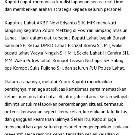
Kapolri dapat memantau kondisi lapangan secara real time
dan memberikan arahan strategis kepada seluruh personel.
Kapolres Lahat AKBP Novi Edyanto SIK. MIK mengikuti
langsung kegiatan Zoom Metting di Pos Yan Simpang Stasiun
Lahat. Hadir dalam giat tersebut Bupati Lahat bapak Burzah
Sarnubi SE, Ketua DPRD Lahat Fitrizal Romsi ST. MT, wakil
bupati lahat Widyia Ningsih SH. MH, Sekda Lahat H.Candra SH.
MM, Waka Polres lahat Kompol Liswan Nurhapis SH, kabag
ops Kompol Sulis Pujiono SH, dan seluruh PJU Polres Lahat.
Dalam arahannya, melalui Zoom Kapolri menekankan
pentingnya menjaga stabilitas kamtibmas serta memastikan
kelancaran arus lalu lintas di jalur-jalur utama. Setiap wilayah
diminta untuk melaporkan perkembangan situasi, termasuk
potensi kerawanan seperti kemacetan, kecelakaan lalu lintas,
dan gangguan keamanan lainnya. Selain itu, Kapolri juga
mengingatkan agar seluruh personel mengedepankan tindakan
preventif serta respons cepat terhadap setiap kejadian di