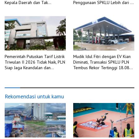
Kepala Daerah dan Tak
Penggunaan SPKLU Lebih dari 4
Berdayanya Pengawasan
Kali Lipat Dibanding Tahun 2025
Internal
Pemerintah Putuskan Tarif Listrik
Mudik Idul Fitri dengan EV Kian
Triwulan II 2026 Tidak Naik, PLN
Diminati, Transaksi SPKLU PLN
Siap Jaga Keandalan dan
Tembus Rekor Tertinggi 18.088
Kualitas Layanan di Tengah
Kali pada H+2 Idulfitri 1447 H
Dinamika Global
Rekomendasi untuk kamu