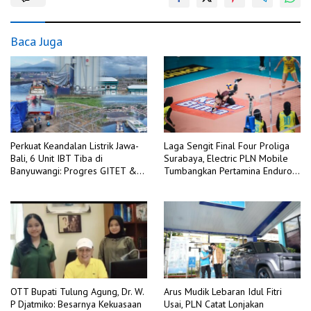
Baca Juga
Perkuat Keandalan Listrik Jawa-
Laga Sengit Final Four Proliga
Bali, 6 Unit IBT Tiba di
Surabaya, Electric PLN Mobile
Banyuwangi: Progres GITET &
Tumbangkan Pertamina Enduro
GI 150 kV Kalipuro Terus
3-2
Dikebut
OTT Bupati Tulung Agung, Dr. W.
Arus Mudik Lebaran Idul Fitri
P Djatmiko: Besarnya Kekuasaan
Usai, PLN Catat Lonjakan