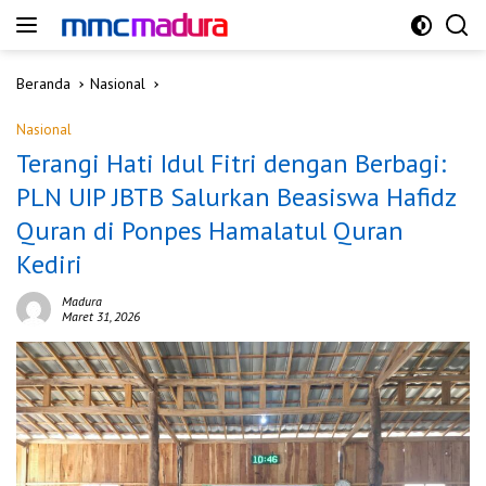
Langsung
ke
konten
Beranda
Nasional
Nasional
Terangi Hati Idul Fitri dengan Berbagi:
PLN UIP JBTB Salurkan Beasiswa Hafidz
Quran di Ponpes Hamalatul Quran
Kediri
Madura
Maret 31, 2026