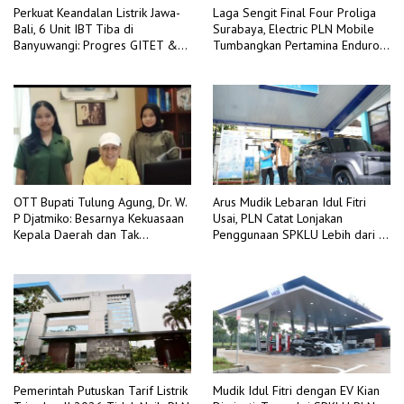
Perkuat Keandalan Listrik Jawa-
Laga Sengit Final Four Proliga
Bali, 6 Unit IBT Tiba di
Surabaya, Electric PLN Mobile
Banyuwangi: Progres GITET &
Tumbangkan Pertamina Enduro
GI 150 kV Kalipuro Terus
3-2
Dikebut
OTT Bupati Tulung Agung, Dr. W.
Arus Mudik Lebaran Idul Fitri
P Djatmiko: Besarnya Kekuasaan
Usai, PLN Catat Lonjakan
Kepala Daerah dan Tak
Penggunaan SPKLU Lebih dari 4
Berdayanya Pengawasan
Kali Lipat Dibanding Tahun 2025
Internal
Pemerintah Putuskan Tarif Listrik
Mudik Idul Fitri dengan EV Kian