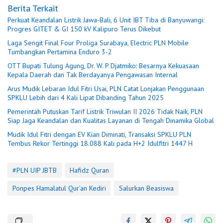
Berita Terkait
Perkuat Keandalan Listrik Jawa-Bali, 6 Unit IBT Tiba di Banyuwangi:
Progres GITET & GI 150 kV Kalipuro Terus Dikebut
Laga Sengit Final Four Proliga Surabaya, Electric PLN Mobile
Tumbangkan Pertamina Enduro 3-2
OTT Bupati Tulung Agung, Dr. W. P Djatmiko: Besarnya Kekuasaan
Kepala Daerah dan Tak Berdayanya Pengawasan Internal
Arus Mudik Lebaran Idul Fitri Usai, PLN Catat Lonjakan Penggunaan
SPKLU Lebih dari 4 Kali Lipat Dibanding Tahun 2025
Pemerintah Putuskan Tarif Listrik Triwulan II 2026 Tidak Naik, PLN
Siap Jaga Keandalan dan Kualitas Layanan di Tengah Dinamika Global
Mudik Idul Fitri dengan EV Kian Diminati, Transaksi SPKLU PLN
Tembus Rekor Tertinggi 18.088 Kali pada H+2 Idulfitri 1447 H
#PLN UIP JBTB
Hafidz Quran
Ponpes Hamalatul Qur’an Kediri
Salurkan Beasiswa