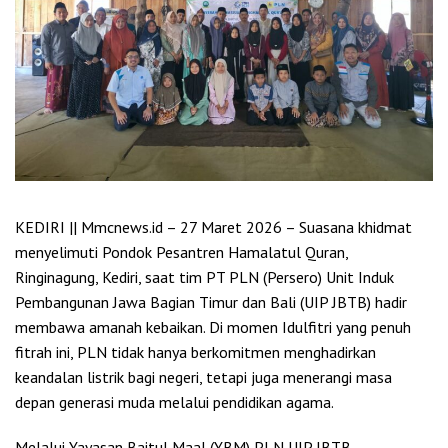
KEDIRI || Mmcnews.id – 27 Maret 2026 – Suasana khidmat
menyelimuti Pondok Pesantren Hamalatul Quran,
Ringinagung, Kediri, saat tim PT PLN (Persero) Unit Induk
Pembangunan Jawa Bagian Timur dan Bali (UIP JBTB) hadir
membawa amanah kebaikan. Di momen Idulfitri yang penuh
fitrah ini, PLN tidak hanya berkomitmen menghadirkan
keandalan listrik bagi negeri, tetapi juga menerangi masa
depan generasi muda melalui pendidikan agama.
Melalui Yayasan Baitul Maal (YBM) PLN UIP JBTB,