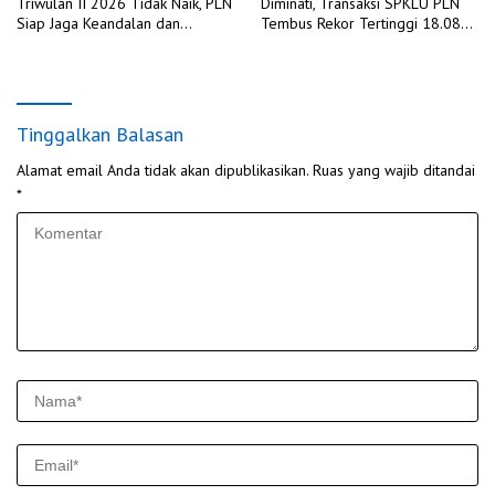
Triwulan II 2026 Tidak Naik, PLN
Diminati, Transaksi SPKLU PLN
Siap Jaga Keandalan dan
Tembus Rekor Tertinggi 18.088
Kualitas Layanan di Tengah
Kali pada H+2 Idulfitri 1447 H
Dinamika Global
Tinggalkan Balasan
Alamat email Anda tidak akan dipublikasikan.
Ruas yang wajib ditandai
*