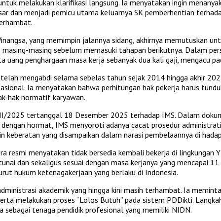
ntuk melakukan klarifikasi langsung. Ia menyatakan ingin menanya
sar dan menjadi pemicu utama keluarnya SK pemberhentian terhadap
terhambat.
Winangsa, yang memimpin jalannya sidang, akhirnya memutuskan unt
i masing-masing sebelum memasuki tahapan berikutnya. Dalam pers
rta uang penghargaan masa kerja sebanyak dua kali gaji, mengacu 
elah mengabdi selama sebelas tahun sejak 2014 hingga akhir 2025 
asional. Ia menyatakan bahwa perhitungan hak pekerja harus tundu
hak-hak normatif karyawan.
P/XII/2025 tertanggal 18 Desember 2025 terhadap IMS. Dalam dok
n dengan hormat, IMS menyoroti adanya cacat prosedur administrat
in keberatan yang disampaikan dalam narasi pembelaannya di hada
a resmi menyatakan tidak bersedia kembali bekerja di lingkungan Y
 tunai dan sekaligus sesuai dengan masa kerjanya yang mencapai 11
rut hukum ketenagakerjaan yang berlaku di Indonesia.
administrasi akademik yang hingga kini masih terhambat. Ia memint
serta melakukan proses “Lolos Butuh” pada sistem PDDikti. Langkah a
ya sebagai tenaga pendidik profesional yang memiliki NIDN.