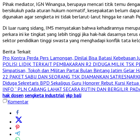
Pihak mediator, IGN Winangsa, berupaya mencari titik temu deng
bersikukuh pada aturan hukum normatif, kesepakatan belum dapat 
digunakan agar sengketa ini tidak berlarut-larut hingga ke ranah P
Di luar ruang sidang, IMS menyatakan bahwa kehadirannya merupa
perkara ini ke tingkat yang lebih tinggi jika hak-hak dasarnya terus
sektor pendidikan tinggi swasta yang menghadapi konflik tata kelo
Berita Terkait
Pro Kontra Perda Pers Lamongan, Dinilai Bisa Batasi Kebebasan Ju
POLISI LIDIK TERKAIT PEMBAKARAN R2 DIDUGA MILIK TSK P
Simpatisan, Tokoh dan Militan Partai Bulan Bintang Jatim Gelar H
22 PAKET SABU DAN SEORANG TSK DIAMANKAN SATRESNARK
Diduga Sekretaris BPD Sekaligus Guru Honorer Rebut Kursi Ketua
INFO ” PLN CABANG LAHAT SECARA RUTIN DAN BERGILIR PAD
hak dosen
sengketa industrial
ykp bali
Komentar