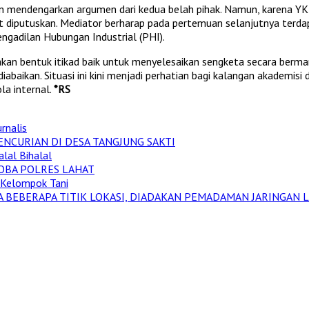
an mendengarkan argumen dari kedua belah pihak. Namun, karena Y
diputuskan. Mediator berharap pada pertemuan selanjutnya terdapa
engadilan Hubungan Industrial (PHI).
kan bentuk itikad baik untuk menyelesaikan sengketa secara berma
 diabaikan. Situasi ini kini menjadi perhatian bagi kalangan akademisi
la internal.
*RS
rnalis
ENCURIAN DI DESA TANGJUNG SAKTI
alal Bihalal
OBA POLRES LAHAT
 Kelompok Tani
A BEBERAPA TITIK LOKASI, DIADAKAN PEMADAMAN JARINGAN L