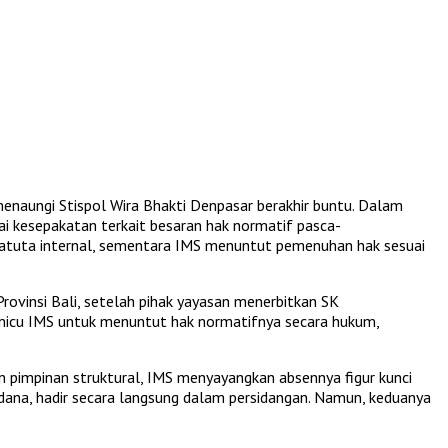
menaungi Stispol Wira Bhakti Denpasar berakhir buntu. Dalam
ai kesepakatan terkait besaran hak normatif pasca-
statuta internal, sementara IMS menuntut pemenuhan hak sesuai
rovinsi Bali, setelah pihak yayasan menerbitkan SK
micu IMS untuk menuntut hak normatifnya secara hukum,
jaran pimpinan struktural, IMS menyayangkan absennya figur kunci
 Yudana, hadir secara langsung dalam persidangan. Namun, keduanya