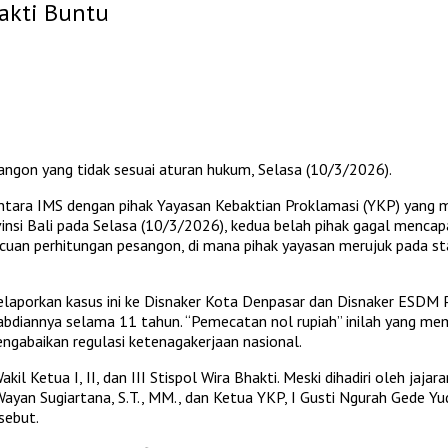
akti Buntu
angon yang tidak sesuai aturan hukum, Selasa (10/3/2026).
 antara IMS dengan pihak Yayasan Kebaktian Proklamasi (YKP) yang 
nsi Bali pada Selasa (10/3/2026), kedua belah pihak gagal mencap
 acuan perhitungan pesangon, di mana pihak yayasan merujuk pada 
elaporkan kasus ini ke Disnaker Kota Denpasar dan Disnaker ESDM P
diannya selama 11 tahun. “Pemecatan nol rupiah” inilah yang me
abaikan regulasi ketenagakerjaan nasional.
kil Ketua I, II, dan III Stispol Wira Bhakti. Meski dihadiri oleh ja
. I Wayan Sugiartana, S.T., MM., dan Ketua YKP, I Gusti Ngurah Gede
sebut.