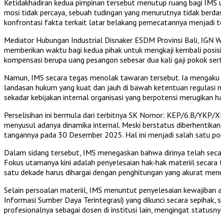
Ketidakhadiran kedua pimpinan tersebut menutup ruang bagi IMS u
mosi tidak percaya, sebuah tudingan yang menurutnya tidak berda
konfrontasi fakta terkait latar belakang pemecatannya menjadi 
Mediator Hubungan Industrial Disnaker ESDM Provinsi Bali, IGN 
memberikan waktu bagi kedua pihak untuk mengkaji kembali posis
kompensasi berupa uang pesangon sebesar dua kali gaji pokok se
Namun, IMS secara tegas menolak tawaran tersebut. Ia mengaku t
landasan hukum yang kuat dan jauh di bawah ketentuan regulasi n
sekadar kebijakan internal organisasi yang berpotensi merugikan 
Perselisihan ini bermula dari terbitnya SK Nomor: KEP/6.B/YK
menyusul adanya dinamika internal. Meski berstatus diberhentika
tangannya pada 30 Desember 2025. Hal ini menjadi salah satu po
Dalam sidang tersebut, IMS menegaskan bahwa dirinya telah secar
Fokus utamanya kini adalah penyelesaian hak-hak materiil secara
satu dekade harus dihargai dengan penghitungan yang akurat menu
Selain persoalan materiil, IMS menuntut penyelesaian kewajiban 
Informasi Sumber Daya Terintegrasi) yang dikunci secara sepihak, 
profesionalnya sebagai dosen di institusi lain, mengingat statusn