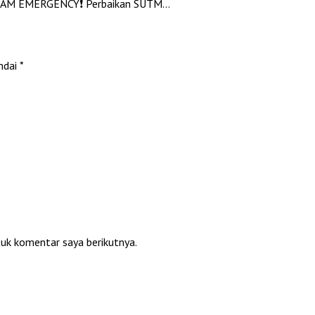
ADAM EMERGENCY❗️ Perbaikan SUTM…
ndai
*
tuk komentar saya berikutnya.