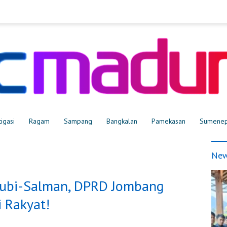
tigasi
Ragam
Sampang
Bangkalan
Pamekasan
Sumene
New
rsubi-Salman, DPRD Jombang
i Rakyat!