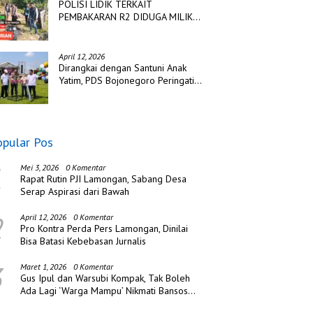
POLISI LIDIK TERKAIT
PEMBAKARAN R2 DIDUGA MILIK
TSK PENCURIAN DI DESA
TANGJUNG SAKTI
April 12, 2026
Dirangkai dengan Santuni Anak
Yatim, PDS Bojonegoro Peringati
Hari Jadi ke Tiga
opular Pos
1
Mei 3, 2026
0 Komentar
Rapat Rutin PJI Lamongan, Sabang Desa
Serap Aspirasi dari Bawah
2
April 12, 2026
0 Komentar
Pro Kontra Perda Pers Lamongan, Dinilai
Bisa Batasi Kebebasan Jurnalis
3
Maret 1, 2026
0 Komentar
Gus Ipul dan Warsubi Kompak, Tak Boleh
Ada Lagi ‘Warga Mampu’ Nikmati Bansos
di Jombang!