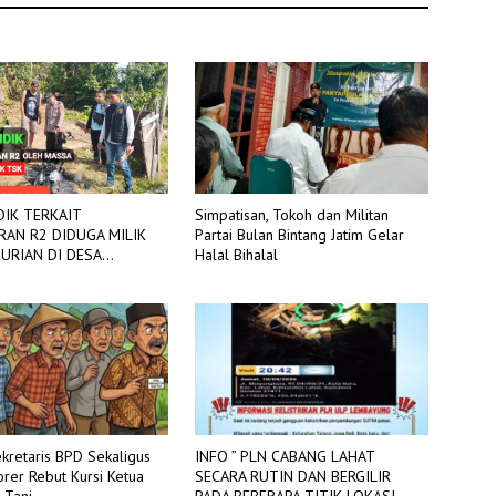
IDIK TERKAIT
Simpatisan, Tokoh dan Militan
AN R2 DIDUGA MILIK
Partai Bulan Bintang Jatim Gelar
N DI DESA
Halal Bihalal
G SAKTI
kretaris BPD Sekaligus
INFO ” PLN CABANG LAHAT
rer Rebut Kursi Ketua
SECARA RUTIN DAN BERGILIR
 Tani
PADA BEBERAPA TITIK LOKASI,