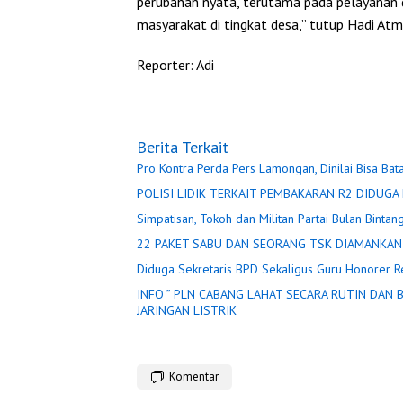
perubahan nyata, terutama pada pelayanan 
masyarakat di tingkat desa,” tutup Hadi Atma
Reporter: Adi
Berita Terkait
Pro Kontra Perda Pers Lamongan, Dinilai Bisa Bat
Simpatisan, Tokoh dan Militan Partai Bulan Bintang
22 PAKET SABU DAN SEORANG TSK
Diduga Sekretaris BPD Sekaligus Guru Honorer R
INFO ” PLN CABANG LAHAT SECARA RUTIN DAN BERGILIR PADA BEBERAPA TITIK LOKASI, DIADAKAN PEMADAMAN
JARINGAN LISTRIK
Komentar