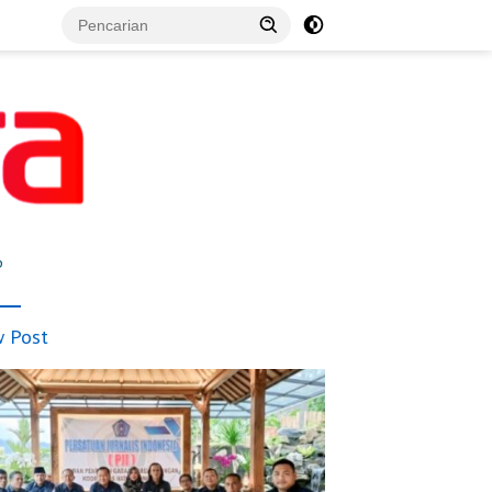
p
 Post