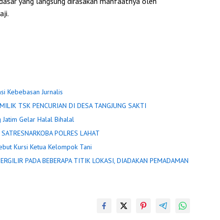
dasar yang langsung dirasakan manfaatnya oleh
ji.
asi Kebebasan Jurnalis
POLISI LIDIK TERKAIT PEMBAKARAN R2 DIDUGA MILIK TSK PENCURIAN DI DESA TANGJUNG SAKTI
 Jatim Gelar Halal Bihalal
 DIAMANKAN SATRESNARKOBA POLRES LAHAT
ebut Kursi Ketua Kelompok Tani