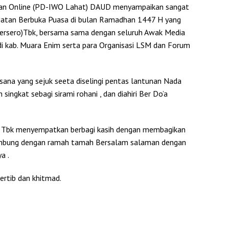
an Online (PD-IWO Lahat) DAUD menyampaikan sangat
giatan Berbuka Puasa di bulan Ramadhan 1447 H yang
(Persero)Tbk, bersama sama dengan seluruh Awak Media
i kab. Muara Enim serta para Organisasi LSM dan Forum
ana yang sejuk seeta diselingi pentas lantunan Nada
ngkat sebagi sirami rohani , dan diahiri Ber Do’a
o) Tbk menyempatkan berbagi kasih dengan membagikan
sambung dengan ramah tamah Bersalam salaman dengan
a .
ertib dan khitmad.