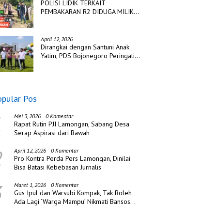
POLISI LIDIK TERKAIT
PEMBAKARAN R2 DIDUGA MILIK
TSK PENCURIAN DI DESA
TANGJUNG SAKTI
April 12, 2026
Dirangkai dengan Santuni Anak
Yatim, PDS Bojonegoro Peringati
Hari Jadi ke Tiga
opular Pos
1
Mei 3, 2026
0 Komentar
Rapat Rutin PJI Lamongan, Sabang Desa
Serap Aspirasi dari Bawah
2
April 12, 2026
0 Komentar
Pro Kontra Perda Pers Lamongan, Dinilai
Bisa Batasi Kebebasan Jurnalis
3
Maret 1, 2026
0 Komentar
Gus Ipul dan Warsubi Kompak, Tak Boleh
Ada Lagi ‘Warga Mampu’ Nikmati Bansos
di Jombang!