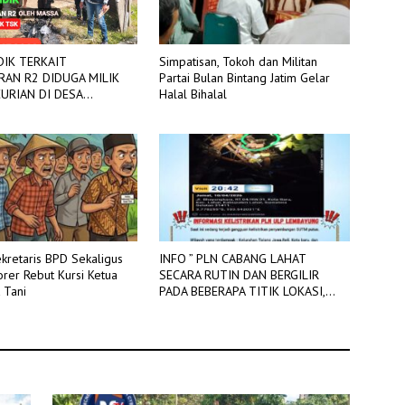
Simpatisan, Tokoh dan Militan
IDIK TERKAIT
Partai Bulan Bintang Jatim Gelar
AN R2 DIDUGA MILIK
Halal Bihalal
N DI DESA
G SAKTI
kretaris BPD Sekaligus
INFO ” PLN CABANG LAHAT
rer Rebut Kursi Ketua
SECARA RUTIN DAN BERGILIR
 Tani
PADA BEBERAPA TITIK LOKASI,
DIADAKAN PEMADAMAN JARINGAN
LISTRIK