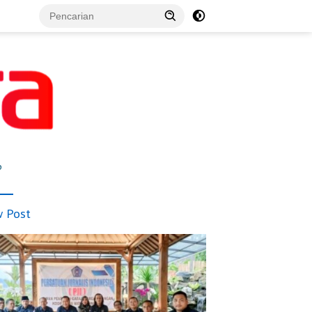
p
 Post