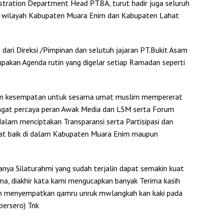
istration Department Head PTBA, turut hadir juga seluruh
m wilayah Kabupaten Muara Enim dan Kabupaten Lahat
 dari Direksi /Pimpinan dan selutuh jajaran PT.Bukit Asam
upakan Agenda rutin yang digelar setiap Ramadan seperti
an kesempatan untuk sesama umat muslim mempererat
angat percaya peran Awak Media dan LSM serta Forum
 dalam menciptakan Transparansi serta Partisipasi dan
kat baik di dalam Kabupaten Muara Enim maupun
ya Silaturahmi yang sudah terjalin dapat semakin kuat
ama, diakhir kata kami mengucapkan banyak Terima kasih
lah menyempatkan qamru unruk mwlangkah kan kaki pada
persero) Tnk