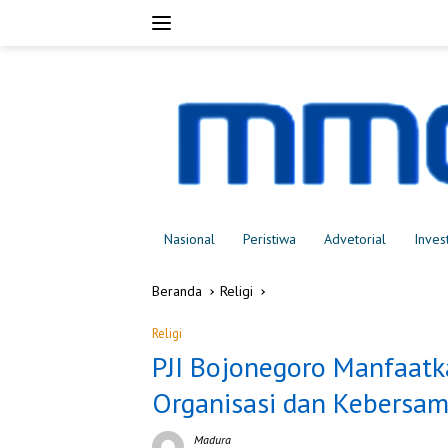
Langsung
ke
konten
Nasional
Peristiwa
Advetorial
Inves
Beranda
Religi
Religi
PJI Bojonegoro Manfaat
Organisasi dan Kebersa
Madura