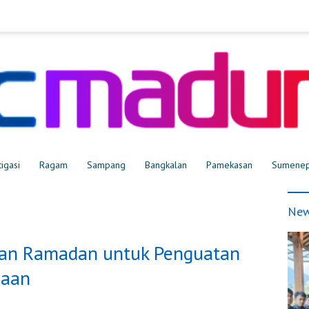
tigasi
Ragam
Sampang
Bangkalan
Pamekasan
Sumene
New
kan Ramadan untuk Penguatan
maan