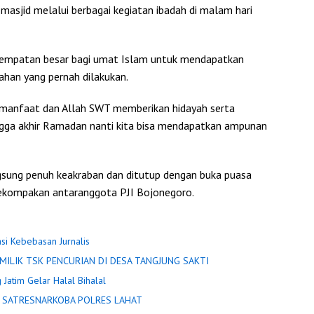
asjid melalui berbagai kegiatan ibadah di malam hari
empatan besar bagi umat Islam untuk mendapatkan
ahan yang pernah dilakukan.
manfaat dan Allah SWT memberikan hidayah serta
ngga akhir Ramadan nanti kita bisa mendapatkan ampunan
gsung penuh keakraban dan ditutup dengan buka puasa
ekompakan antaranggota PJI Bojonegoro.
asi Kebebasan Jurnalis
POLISI LIDIK TERKAIT PEMBAKARAN R2 DIDUGA MILIK TSK PENCURIAN DI DESA TANGJUNG SAKTI
 Jatim Gelar Halal Bihalal
 DIAMANKAN SATRESNARKOBA POLRES LAHAT