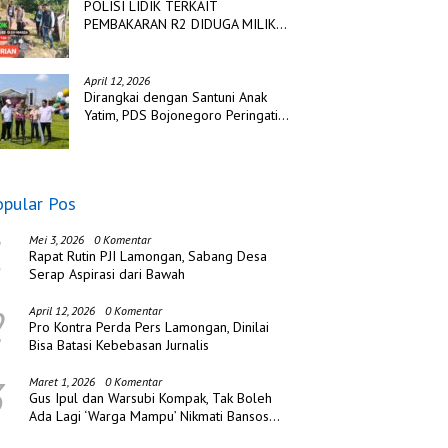
POLISI LIDIK TERKAIT
PEMBAKARAN R2 DIDUGA MILIK
TSK PENCURIAN DI DESA
TANGJUNG SAKTI
April 12, 2026
Dirangkai dengan Santuni Anak
Yatim, PDS Bojonegoro Peringati
Hari Jadi ke Tiga
opular Pos
1
Mei 3, 2026
0 Komentar
Rapat Rutin PJI Lamongan, Sabang Desa
Serap Aspirasi dari Bawah
2
April 12, 2026
0 Komentar
Pro Kontra Perda Pers Lamongan, Dinilai
Bisa Batasi Kebebasan Jurnalis
3
Maret 1, 2026
0 Komentar
Gus Ipul dan Warsubi Kompak, Tak Boleh
Ada Lagi ‘Warga Mampu’ Nikmati Bansos
di Jombang!