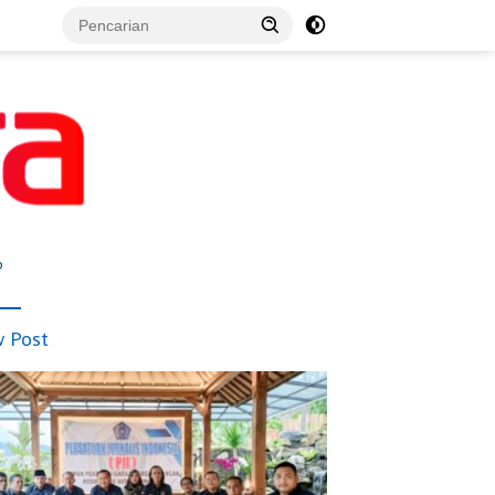
p
 Post