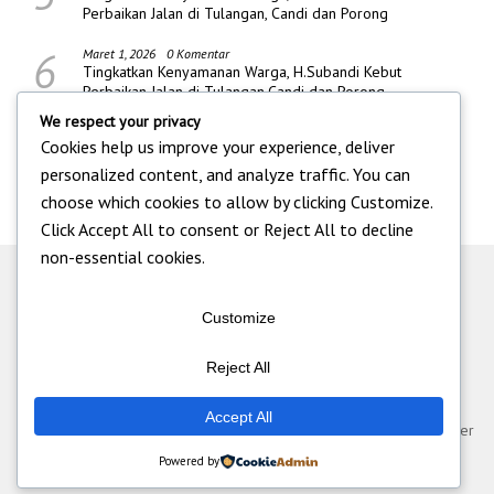
Perbaikan Jalan di Tulangan, Candi dan Porong
6
Maret 1, 2026
0 Komentar
Tingkatkan Kenyamanan Warga, H.Subandi Kebut
Perbaikan Jalan di Tulangan,Candi dan Porong
We respect your privacy
Cookies help us improve your experience, deliver
personalized content, and analyze traffic. You can
choose which cookies to allow by clicking
Customize
.
Click
Accept All
to consent or
Reject All
to decline
non-essential cookies.
Customize
Reject All
Tentang Kami
|
Iklan
|
Pedoman Media Siber
|
Kontak
|
Redaksi
|
Accept All
Disclaimer
|
Standart Perlindungan Wartawan
© Pt Multi Media Cyber
Informatika 2026
Powered by