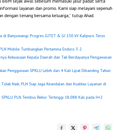
 BBM sejak awal sebelum memasuki jalur padat serta
nformasi layanan dan promo. Kami siap melayani sepenuh
an dengan tenang bersama keluarga,” tutup Ahad.
Tiba di Banyuwangi: Progres GITET & GI 150 kV Kalipuro Terus
ic PLN Mobile Tumbangkan Pertamina Enduro 3-2
sarnya Kekuasaan Kepala Daerah dan Tak Berdayanya Pengawasan
njakan Penggunaan SPKLU Lebih dari 4 Kali Lipat Dibanding Tahun
6 Tidak Naik, PLN Siap Jaga Keandalan dan Kualitas Layanan di
aksi SPKLU PLN Tembus Rekor Tertinggi 18.088 Kali pada H+2