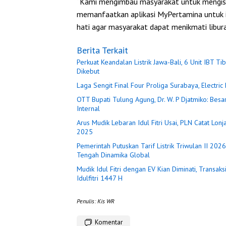
“Kami mengimbau masyarakat untuk mengisi
memanfaatkan aplikasi MyPertamina untuk i
hati agar masyarakat dapat menikmati libur
Berita Terkait
Perkuat Keandalan Listrik Jawa-Bali, 6 Unit IBT 
Dikebut
Laga Sengit Final Four Proliga Surabaya, Electr
OTT Bupati Tulung Agung, Dr. W. P Djatmiko: Be
Internal
Arus Mudik Lebaran Idul Fitri Usai, PLN Catat Lo
2025
Pemerintah Putuskan Tarif Listrik Triwulan II 202
Tengah Dinamika Global
Mudik Idul Fitri dengan EV Kian Diminati, Trans
Idulfitri 1447 H
Penulis: Kis WR
Komentar