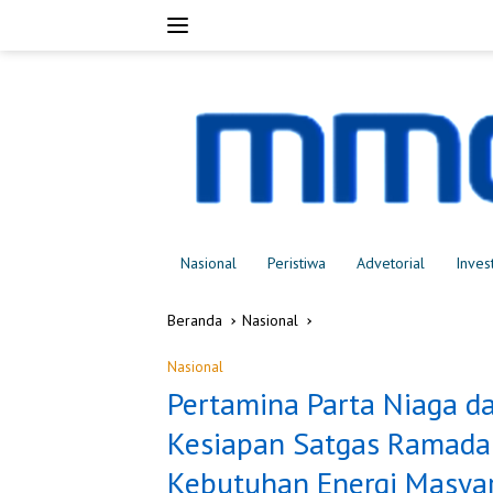
Langsung
ke
konten
Nasional
Peristiwa
Advetorial
Inves
Beranda
Nasional
Nasional
Pertamina Parta Niaga da
Kesiapan Satgas Ramadan 
Kebutuhan Energi Masya