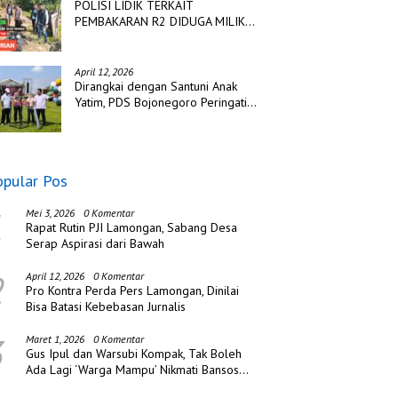
POLISI LIDIK TERKAIT
PEMBAKARAN R2 DIDUGA MILIK
TSK PENCURIAN DI DESA
TANGJUNG SAKTI
April 12, 2026
Dirangkai dengan Santuni Anak
Yatim, PDS Bojonegoro Peringati
Hari Jadi ke Tiga
opular Pos
1
Mei 3, 2026
0 Komentar
Rapat Rutin PJI Lamongan, Sabang Desa
Serap Aspirasi dari Bawah
2
April 12, 2026
0 Komentar
Pro Kontra Perda Pers Lamongan, Dinilai
Bisa Batasi Kebebasan Jurnalis
3
Maret 1, 2026
0 Komentar
Gus Ipul dan Warsubi Kompak, Tak Boleh
Ada Lagi ‘Warga Mampu’ Nikmati Bansos
di Jombang!