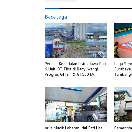
Baca Juga
Perkuat Keandalan Listrik Jawa-Bali,
Laga Seng
6 Unit IBT Tiba di Banyuwangi:
Surabaya,
Progres GITET & GI 150 kV
Tumbangk
Kalipuro Terus Dikebut
Pemerintah
Arus Mudik Lebaran Idul Fitri Usai,