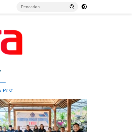
p
 Post