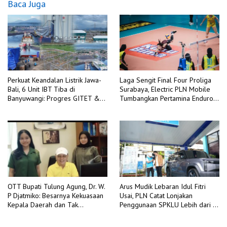
Baca Juga
Perkuat Keandalan Listrik Jawa-
Laga Sengit Final Four Proliga
Bali, 6 Unit IBT Tiba di
Surabaya, Electric PLN Mobile
Banyuwangi: Progres GITET &
Tumbangkan Pertamina Enduro
GI 150 kV Kalipuro Terus
3-2
Dikebut
OTT Bupati Tulung Agung, Dr. W.
Arus Mudik Lebaran Idul Fitri
P Djatmiko: Besarnya Kekuasaan
Usai, PLN Catat Lonjakan
Kepala Daerah dan Tak
Penggunaan SPKLU Lebih dari 4
Berdayanya Pengawasan
Kali Lipat Dibanding Tahun 2025
Internal