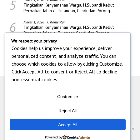
5
Tingkatkan Kenyamanan Warga, H.Subandi Kebut
Perbaikan Jalan di Tulangan, Candi dan Porong
6
Maret 1, 2026
0 Komentar
Tingkatkan Kenyamanan Warga, H.Subandi Kebut
Perbaikan Jalan di Tulangan,Candi dan Porong
We respect your privacy
Cookies help us improve your experience, deliver
personalized content, and analyze traffic. You can
choose which cookies to allow by clicking
Customize
.
Click
Accept All
to consent or
Reject All
to decline
non-essential cookies.
Customize
Reject All
Tentang Kami
|
Iklan
|
Pedoman Media Siber
|
Kontak
|
Redaksi
|
Accept All
Disclaimer
|
Standart Perlindungan Wartawan
© Pt Multi Media Cyber
Informatika 2026
Powered by