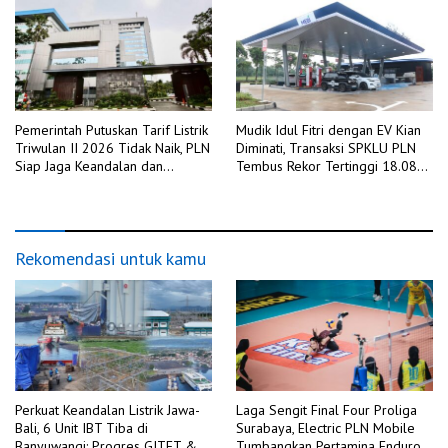
Pemerintah Putuskan Tarif Listrik
Mudik Idul Fitri dengan EV Kian
Triwulan II 2026 Tidak Naik, PLN
Diminati, Transaksi SPKLU PLN
Siap Jaga Keandalan dan
Tembus Rekor Tertinggi 18.088
Kualitas Layanan di Tengah
Kali pada H+2 Idulfitri 1447 H
Dinamika Global
Rekomendasi untuk kamu
Perkuat Keandalan Listrik Jawa-
Laga Sengit Final Four Proliga
Bali, 6 Unit IBT Tiba di
Surabaya, Electric PLN Mobile
Banyuwangi: Progres GITET &
Tumbangkan Pertamina Enduro