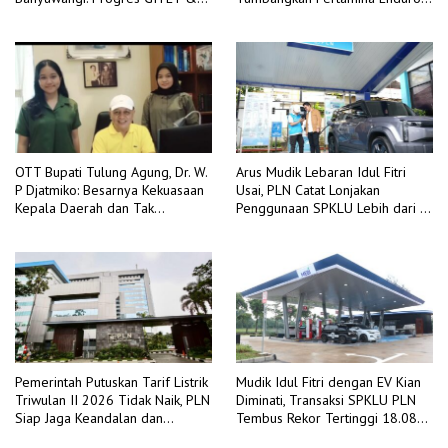
GI 150 kV Kalipuro Terus
3-2
Dikebut
OTT Bupati Tulung Agung, Dr. W.
Arus Mudik Lebaran Idul Fitri
P Djatmiko: Besarnya Kekuasaan
Usai, PLN Catat Lonjakan
Kepala Daerah dan Tak
Penggunaan SPKLU Lebih dari 4
Berdayanya Pengawasan
Kali Lipat Dibanding Tahun 2025
Internal
Pemerintah Putuskan Tarif Listrik
Mudik Idul Fitri dengan EV Kian
Triwulan II 2026 Tidak Naik, PLN
Diminati, Transaksi SPKLU PLN
Siap Jaga Keandalan dan
Tembus Rekor Tertinggi 18.088
Kualitas Layanan di Tengah
Kali pada H+2 Idulfitri 1447 H