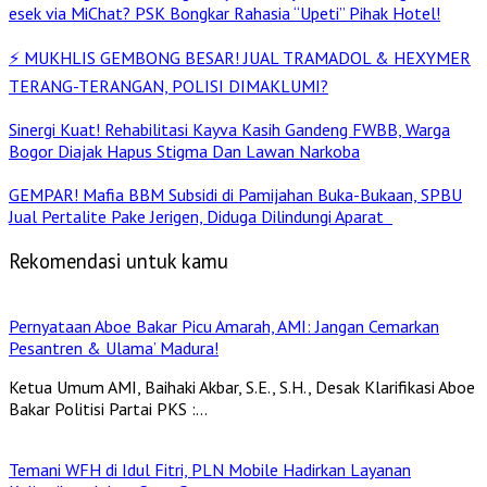
esek via MiChat? PSK Bongkar Rahasia “Upeti” Pihak Hotel!
⚡ MUKHLIS GEMBONG BESAR! JUAL TRAMADOL & HEXYMER
TERANG-TERANGAN, POLISI DIMAKLUMI?
Sinergi Kuat! Rehabilitasi Kayva Kasih Gandeng FWBB, Warga
Bogor Diajak Hapus Stigma Dan Lawan Narkoba
GEMPAR! Mafia BBM Subsidi di Pamijahan Buka-Bukaan, SPBU
Jual Pertalite Pake Jerigen, Diduga Dilindungi Aparat
Rekomendasi untuk kamu
Pernyataan Aboe Bakar Picu Amarah, AMI: Jangan Cemarkan
Pesantren & Ulama’ Madura!
Ketua Umum AMI, Baihaki Akbar, S.E., S.H., Desak Klarifikasi Aboe
Bakar Politisi Partai PKS :…
Temani WFH di Idul Fitri, PLN Mobile Hadirkan Layanan