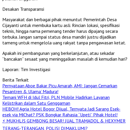
Desakan Transparansi
Masyarakat dan berbagai pihak menuntut Pemerintah Desa
Cijayanti untuk membuka kartu asli. Rincian lokasi, spesifikasi
teknis, hingga nama pemenang tender harus dipajang secara
terbuka. Jangan sampai status desa mandiri justru dijadikan
tameng untuk mengelola uang rakyat tanpa pengawasan ketat.
Apakah ini pembangunan yang berkelanjutan, atau sekadar
“bancakan” sesaat yang meninggalkan masalah di kemudian hari?
Laporan: Tim Investigasi
Berita Terkait
Pernyataan Aboe Bakar Picu Amarah, AMI: Jangan Cemarkan
Pesantren & Ulama’ Madura!
Temani WFH di Idul Fitri, PLN Mobile Hadirkan Layanan
Kelistrikan dalam Satu Genggaman
HEBOH! Agria Hotel Bogor Dijual, Ternyata Jadi Sarang Esek-
esek via MiChat? PSK Bongkar Rahasia “Upeti” Pihak Hotel!
⚡ MUKHLIS GEMBONG BESAR! JUAL TRAMADOL & HEXYMER
TERANG-TERANGAN, POLISI DIMAKLUMI?