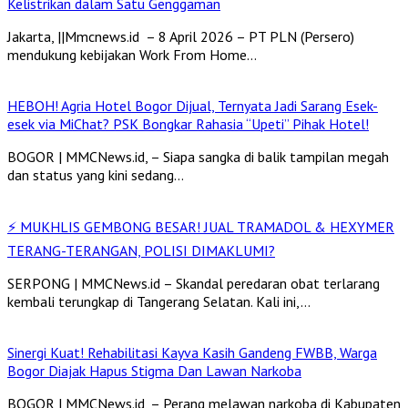
Kelistrikan dalam Satu Genggaman
Jakarta, ||Mmcnews.id – 8 April 2026 – PT PLN (Persero)
mendukung kebijakan Work From Home…
HEBOH! Agria Hotel Bogor Dijual, Ternyata Jadi Sarang Esek-
esek via MiChat? PSK Bongkar Rahasia “Upeti” Pihak Hotel!
BOGOR | MMCNews.id, – Siapa sangka di balik tampilan megah
dan status yang kini sedang…
⚡ MUKHLIS GEMBONG BESAR! JUAL TRAMADOL & HEXYMER
TERANG-TERANGAN, POLISI DIMAKLUMI?
SERPONG | MMCNews.id – Skandal peredaran obat terlarang
kembali terungkap di Tangerang Selatan. Kali ini,…
Sinergi Kuat! Rehabilitasi Kayva Kasih Gandeng FWBB, Warga
Bogor Diajak Hapus Stigma Dan Lawan Narkoba
BOGOR | MMCNews.id, – Perang melawan narkoba di Kabupaten