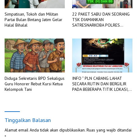
Simpatisan, Tokoh dan Militan
22 PAKET SABU DAN SEORANG
Partai Bulan Bintang Jatim Gelar
TSK DIAMANKAN
Halal Bihalal
SATRESNARKOBA POLRES
LAHAT
Diduga Sekretaris BPD Sekaligus
INFO ” PLN CABANG LAHAT
Guru Honorer Rebut Kursi Ketua
SECARA RUTIN DAN BERGILIR
Kelompok Tani
PADA BEBERAPA TITIK LOKASI,
DIADAKAN PEMADAMAN
JARINGAN LISTRIK
Tinggalkan Balasan
Alamat email Anda tidak akan dipublikasikan.
Ruas yang wajib ditandai
*