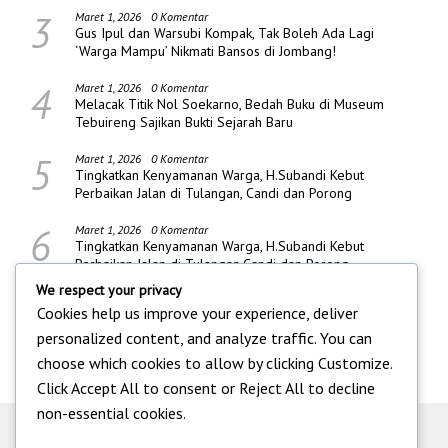
3
Maret 1, 2026
0 Komentar
Gus Ipul dan Warsubi Kompak, Tak Boleh Ada Lagi
‘Warga Mampu’ Nikmati Bansos di Jombang!
4
Maret 1, 2026
0 Komentar
Melacak Titik Nol Soekarno, Bedah Buku di Museum
Tebuireng Sajikan Bukti Sejarah Baru
5
Maret 1, 2026
0 Komentar
Tingkatkan Kenyamanan Warga, H.Subandi Kebut
Perbaikan Jalan di Tulangan, Candi dan Porong
6
Maret 1, 2026
0 Komentar
Tingkatkan Kenyamanan Warga, H.Subandi Kebut
Perbaikan Jalan di Tulangan,Candi dan Porong
We respect your privacy
Cookies help us improve your experience, deliver
personalized content, and analyze traffic. You can
choose which cookies to allow by clicking
Customize
.
Click
Accept All
to consent or
Reject All
to decline
non-essential cookies.