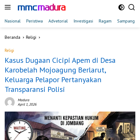
Langsung
ke
konten
Nasional
Peristiwa
Advetorial
Investigasi
Ragam
Sampang
Beranda
Religi
Religi
Kasus Dugaan Cicipi Apem di Desa
Karobelah Mojoagung Berlarut,
Keluarga Pelapor Pertanyakan
Transparansi Polisi
Madura
April 1, 2026