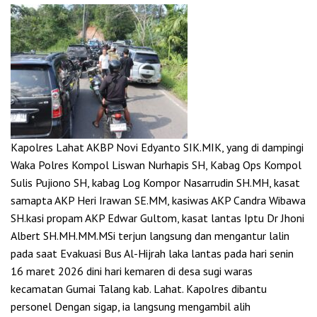
Kapolres Lahat AKBP Novi Edyanto SIK.MIK, yang di dampingi
Waka Polres Kompol Liswan Nurhapis SH, Kabag Ops Kompol
Sulis Pujiono SH, kabag Log Kompor Nasarrudin SH.MH, kasat
samapta AKP Heri Irawan SE.MM, kasiwas AKP Candra Wibawa
SH.kasi propam AKP Edwar Gultom, kasat lantas Iptu Dr Jhoni
Albert SH.MH.MM.MSi terjun langsung dan mengantur lalin
pada saat Evakuasi Bus Al-Hijrah laka lantas pada hari senin
16 maret 2026 dini hari kemaren di desa sugi waras
kecamatan Gumai Talang kab. Lahat. Kapolres dibantu
personel Dengan sigap, ia langsung mengambil alih