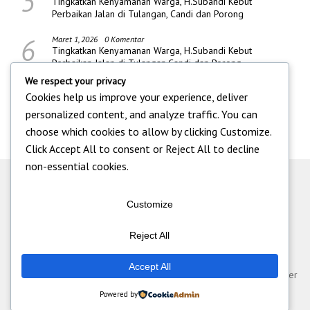
5
Tingkatkan Kenyamanan Warga, H.Subandi Kebut
Perbaikan Jalan di Tulangan, Candi dan Porong
6
Maret 1, 2026
0 Komentar
Tingkatkan Kenyamanan Warga, H.Subandi Kebut
Perbaikan Jalan di Tulangan,Candi dan Porong
We respect your privacy
Cookies help us improve your experience, deliver
personalized content, and analyze traffic. You can
choose which cookies to allow by clicking
Customize
.
Click
Accept All
to consent or
Reject All
to decline
non-essential cookies.
Customize
Reject All
Tentang Kami
|
Iklan
|
Pedoman Media Siber
|
Kontak
|
Redaksi
|
Accept All
Disclaimer
|
Standart Perlindungan Wartawan
© Pt Multi Media Cyber
Informatika 2026
Powered by