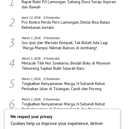
1
Rapat Rutin PJI Lamongan, Sabang Desa Serap Aspirasi
dari Bawah
2
April 12, 2026
0 Komentar
Pro Kontra Perda Pers Lamongan, Dinilai Bisa Batasi
Kebebasan Jurnalis
3
Maret 1, 2026
0 Komentar
Gus Ipul dan Warsubi Kompak, Tak Boleh Ada Lagi
‘Warga Mampu’ Nikmati Bansos di Jombang!
4
Maret 1, 2026
0 Komentar
Melacak Titik Nol Soekarno, Bedah Buku di Museum
Tebuireng Sajikan Bukti Sejarah Baru
5
Maret 1, 2026
0 Komentar
Tingkatkan Kenyamanan Warga, H.Subandi Kebut
Perbaikan Jalan di Tulangan, Candi dan Porong
6
Maret 1, 2026
0 Komentar
Tingkatkan Kenyamanan Warga, H.Subandi Kebut
Perbaikan Jalan di Tulangan,Candi dan Porong
We respect your privacy
Cookies help us improve your experience, deliver