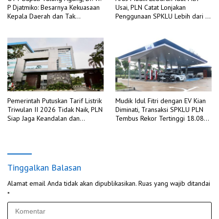
P Djatmiko: Besarnya Kekuasaan
Usai, PLN Catat Lonjakan
Kepala Daerah dan Tak
Penggunaan SPKLU Lebih dari 4
Berdayanya Pengawasan
Kali Lipat Dibanding Tahun 2025
Internal
Pemerintah Putuskan Tarif Listrik
Mudik Idul Fitri dengan EV Kian
Triwulan II 2026 Tidak Naik, PLN
Diminati, Transaksi SPKLU PLN
Siap Jaga Keandalan dan
Tembus Rekor Tertinggi 18.088
Kualitas Layanan di Tengah
Kali pada H+2 Idulfitri 1447 H
Dinamika Global
Tinggalkan Balasan
Alamat email Anda tidak akan dipublikasikan.
Ruas yang wajib ditandai
*