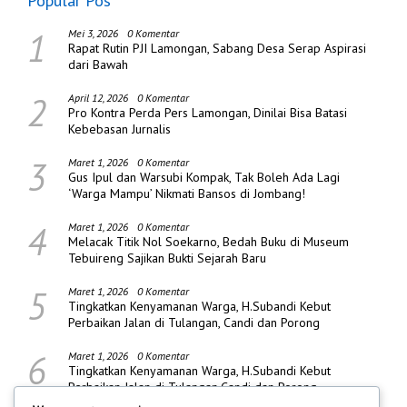
Popular Pos
1
Mei 3, 2026
0 Komentar
Rapat Rutin PJI Lamongan, Sabang Desa Serap Aspirasi
dari Bawah
2
April 12, 2026
0 Komentar
Pro Kontra Perda Pers Lamongan, Dinilai Bisa Batasi
Kebebasan Jurnalis
3
Maret 1, 2026
0 Komentar
Gus Ipul dan Warsubi Kompak, Tak Boleh Ada Lagi
‘Warga Mampu’ Nikmati Bansos di Jombang!
4
Maret 1, 2026
0 Komentar
Melacak Titik Nol Soekarno, Bedah Buku di Museum
Tebuireng Sajikan Bukti Sejarah Baru
5
Maret 1, 2026
0 Komentar
Tingkatkan Kenyamanan Warga, H.Subandi Kebut
Perbaikan Jalan di Tulangan, Candi dan Porong
6
Maret 1, 2026
0 Komentar
Tingkatkan Kenyamanan Warga, H.Subandi Kebut
Perbaikan Jalan di Tulangan,Candi dan Porong