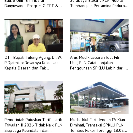
Bali, 6 Unit IBT Tiba di
Surabaya, Electric PLN Mobile
Banyuwangi: Progres GITET &
Tumbangkan Pertamina Enduro
GI 150 kV Kalipuro Terus
3-2
Dikebut
OTT Bupati Tulung Agung, Dr. W.
Arus Mudik Lebaran Idul Fitri
P Djatmiko: Besarnya Kekuasaan
Usai, PLN Catat Lonjakan
Kepala Daerah dan Tak
Penggunaan SPKLU Lebih dari 4
Berdayanya Pengawasan
Kali Lipat Dibanding Tahun 2025
Internal
Pemerintah Putuskan Tarif Listrik
Mudik Idul Fitri dengan EV Kian
Triwulan II 2026 Tidak Naik, PLN
Diminati, Transaksi SPKLU PLN
Siap Jaga Keandalan dan
Tembus Rekor Tertinggi 18.088