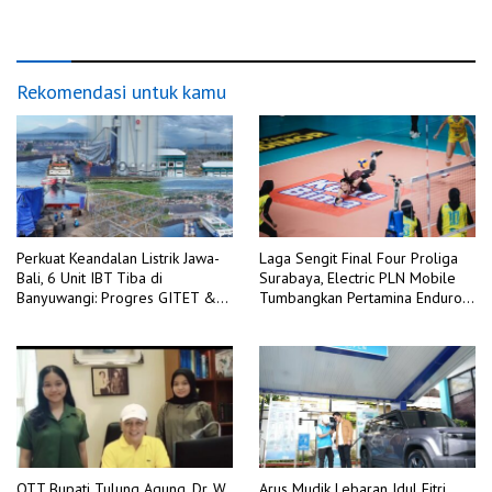
Kualitas Layanan di Tengah
Kali pada H+2 Idulfitri 1447 H
Dinamika Global
Rekomendasi untuk kamu
Perkuat Keandalan Listrik Jawa-
Laga Sengit Final Four Proliga
Bali, 6 Unit IBT Tiba di
Surabaya, Electric PLN Mobile
Banyuwangi: Progres GITET &
Tumbangkan Pertamina Enduro
GI 150 kV Kalipuro Terus
3-2
Dikebut
OTT Bupati Tulung Agung, Dr. W.
Arus Mudik Lebaran Idul Fitri