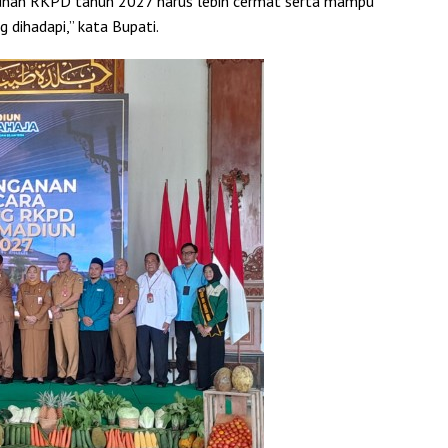
sunan RKPD tahun 2027 harus lebih cermat serta mampu
dihadapi,” kata Bupati.