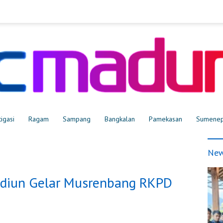
tigasi
Ragam
Sampang
Bangkalan
Pamekasan
Sumene
New
diun Gelar Musrenbang RKPD