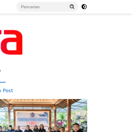
p
 Post