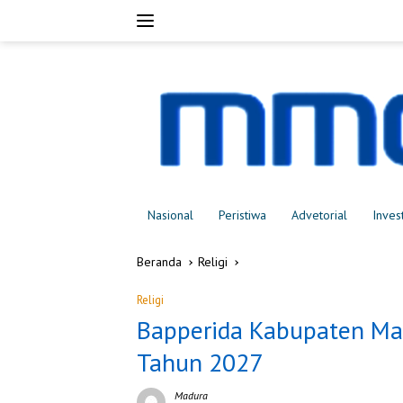
Langsung
ke
konten
Nasional
Peristiwa
Advetorial
Inves
Beranda
Religi
Religi
Bapperida Kabupaten Ma
Tahun 2027
Madura