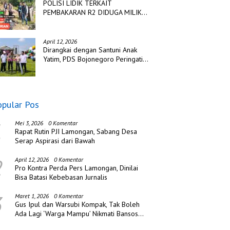
POLISI LIDIK TERKAIT
PEMBAKARAN R2 DIDUGA MILIK
TSK PENCURIAN DI DESA
TANGJUNG SAKTI
April 12, 2026
Dirangkai dengan Santuni Anak
Yatim, PDS Bojonegoro Peringati
Hari Jadi ke Tiga
opular Pos
1
Mei 3, 2026
0 Komentar
Rapat Rutin PJI Lamongan, Sabang Desa
Serap Aspirasi dari Bawah
2
April 12, 2026
0 Komentar
Pro Kontra Perda Pers Lamongan, Dinilai
Bisa Batasi Kebebasan Jurnalis
3
Maret 1, 2026
0 Komentar
Gus Ipul dan Warsubi Kompak, Tak Boleh
Ada Lagi ‘Warga Mampu’ Nikmati Bansos
di Jombang!