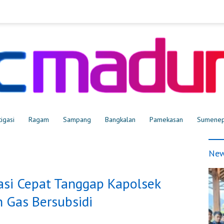
tigasi
Ragam
Sampang
Bangkalan
Pamekasan
Sumene
New
iasi Cepat Tanggap Kapolsek
 Gas Bersubsidi