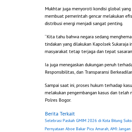
Mukhtar juga menyoroti kondisi global yang s
membuat pemerintah gencar melakukan efisie
distribusi energi menjadi sangat penting.
“Kita tahu bahwa negara sedang menghemat en
tindakan yang dilakukan Kapolsek Sukaraja 
masyarakat tetap terjaga dan tepat sasaran
Ia juga menegaskan dukungan penuh terhadap 
Responsibilitas, dan Transparansi Berkeadilan
Sampai saat ini, proses hukum terhadap kasus
melakukan pengembangan kasus dan telah mer
Polres Bogor.
Berita Terkait
Selebrasi Paskah GMIM 2026 di Kota Bitung Sukse
Pernyataan Aboe Bakar Picu Amarah, AMI: Janga