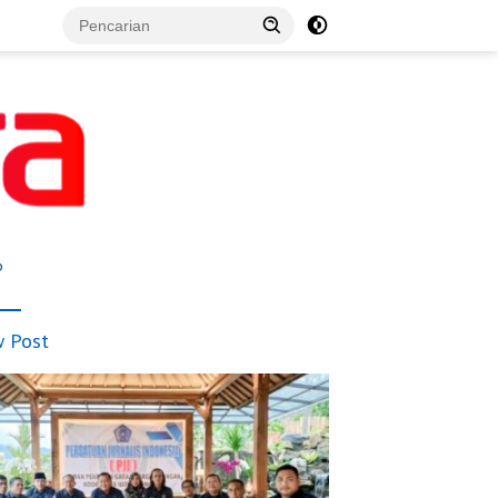
p
 Post