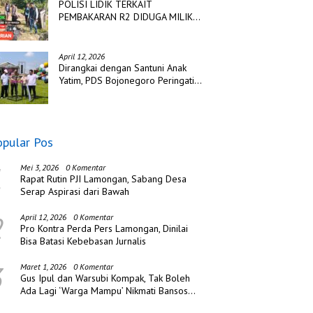
POLISI LIDIK TERKAIT
PEMBAKARAN R2 DIDUGA MILIK
TSK PENCURIAN DI DESA
TANGJUNG SAKTI
April 12, 2026
Dirangkai dengan Santuni Anak
Yatim, PDS Bojonegoro Peringati
Hari Jadi ke Tiga
opular Pos
1
Mei 3, 2026
0 Komentar
Rapat Rutin PJI Lamongan, Sabang Desa
Serap Aspirasi dari Bawah
2
April 12, 2026
0 Komentar
Pro Kontra Perda Pers Lamongan, Dinilai
Bisa Batasi Kebebasan Jurnalis
3
Maret 1, 2026
0 Komentar
Gus Ipul dan Warsubi Kompak, Tak Boleh
Ada Lagi ‘Warga Mampu’ Nikmati Bansos
di Jombang!