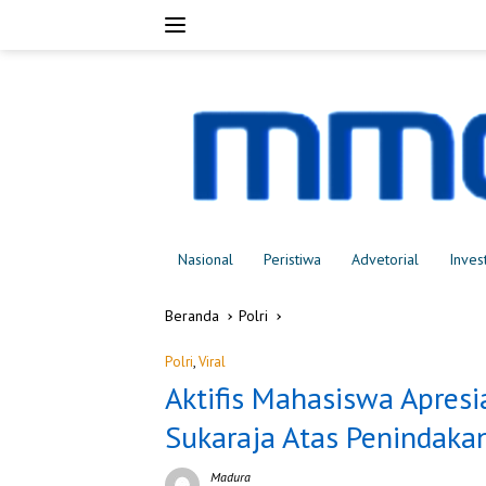
Langsung
ke
konten
Nasional
Peristiwa
Advetorial
Inves
Beranda
Polri
Polri
,
Viral
Aktifis Mahasiswa Apres
Sukaraja Atas Penindakan
Madura