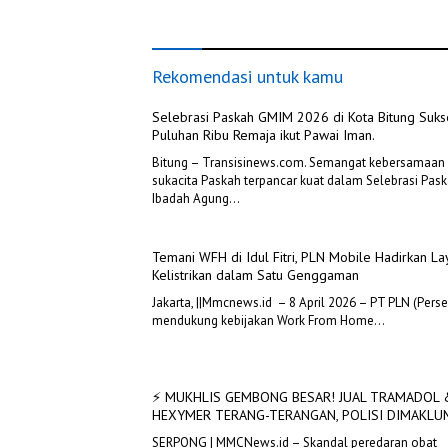
“Upeti” Pihak Hotel!
DIMAKLU
Rekomendasi untuk kamu
Selebrasi Paskah GMIM 2026 di Kota Bitung Suks
Puluhan Ribu Remaja ikut Pawai Iman.
Bitung – Transisinews.com. Semangat kebersamaan
sukacita Paskah terpancar kuat dalam Selebrasi Pas
Ibadah Agung…
Temani WFH di Idul Fitri, PLN Mobile Hadirkan L
Kelistrikan dalam Satu Genggaman
Jakarta, ||Mmcnews.id – 8 April 2026 – PT PLN (Perse
mendukung kebijakan Work From Home…
⚡ MUKHLIS GEMBONG BESAR! JUAL TRAMADOL 
HEXYMER TERANG-TERANGAN, POLISI DIMAKLU
SERPONG | MMCNews.id – Skandal peredaran obat