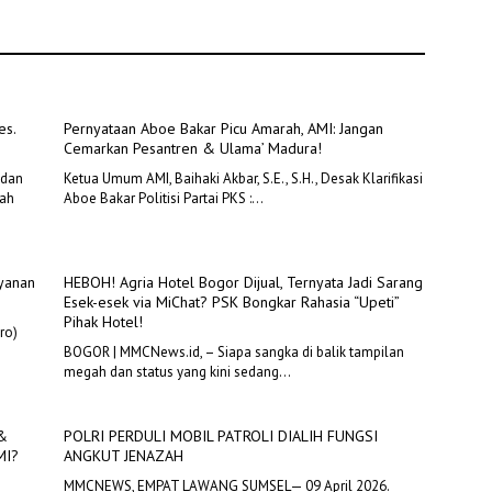
MI?
es.
Pernyataan Aboe Bakar Picu Amarah, AMI: Jangan
Cemarkan Pesantren & Ulama’ Madura!
 dan
Ketua Umum AMI, Baihaki Akbar, S.E., S.H., Desak Klarifikasi
kah
Aboe Bakar Politisi Partai PKS :…
ayanan
HEBOH! Agria Hotel Bogor Dijual, Ternyata Jadi Sarang
Esek-esek via MiChat? PSK Bongkar Rahasia “Upeti”
Pihak Hotel!
ro)
BOGOR | MMCNews.id, – Siapa sangka di balik tampilan
megah dan status yang kini sedang…
&
POLRI PERDULI MOBIL PATROLI DIALIH FUNGSI
MI?
ANGKUT JENAZAH
MMCNEWS, EMPAT LAWANG SUMSEL— 09 April 2026.