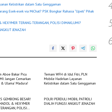
ayanan Kelistrikan dalam Satu Genggaman
arang Esek-esek via MiChat? PSK Bongkar Rahasia “Upeti” Pihak
& HEXYMER TERANG-TERANGAN, POLISI DIMAKLUMI?
 ANGKUT JENAZAH
n Aboe Bakar Picu
Temani WFH di Idul Fitri, PLN
MI: Jangan Cemarkan
Mobile Hadirkan Layanan
 & Ulama’ Madura!
Kelistrikan dalam Satu Genggaman
IS GEMBONG BESAR!
POLRI PERDULI MOBIL PATROLI
AMADOL & HEXYMER
DIALIH FUNGSI ANGKUT JENAZAH
ERANGAN, POLISI