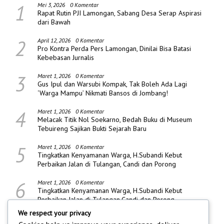
1
Mei 3, 2026
0 Komentar
Rapat Rutin PJI Lamongan, Sabang Desa Serap Aspirasi
dari Bawah
2
April 12, 2026
0 Komentar
Pro Kontra Perda Pers Lamongan, Dinilai Bisa Batasi
Kebebasan Jurnalis
3
Maret 1, 2026
0 Komentar
Gus Ipul dan Warsubi Kompak, Tak Boleh Ada Lagi
‘Warga Mampu’ Nikmati Bansos di Jombang!
4
Maret 1, 2026
0 Komentar
Melacak Titik Nol Soekarno, Bedah Buku di Museum
Tebuireng Sajikan Bukti Sejarah Baru
5
Maret 1, 2026
0 Komentar
Tingkatkan Kenyamanan Warga, H.Subandi Kebut
Perbaikan Jalan di Tulangan, Candi dan Porong
6
Maret 1, 2026
0 Komentar
Tingkatkan Kenyamanan Warga, H.Subandi Kebut
Perbaikan Jalan di Tulangan,Candi dan Porong
We respect your privacy