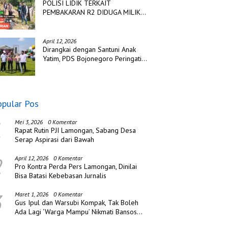
POLISI LIDIK TERKAIT
PEMBAKARAN R2 DIDUGA MILIK
TSK PENCURIAN DI DESA
TANGJUNG SAKTI
April 12, 2026
Dirangkai dengan Santuni Anak
Yatim, PDS Bojonegoro Peringati
Hari Jadi ke Tiga
opular Pos
1
Mei 3, 2026
0 Komentar
Rapat Rutin PJI Lamongan, Sabang Desa
Serap Aspirasi dari Bawah
2
April 12, 2026
0 Komentar
Pro Kontra Perda Pers Lamongan, Dinilai
Bisa Batasi Kebebasan Jurnalis
3
Maret 1, 2026
0 Komentar
Gus Ipul dan Warsubi Kompak, Tak Boleh
Ada Lagi ‘Warga Mampu’ Nikmati Bansos
di Jombang!