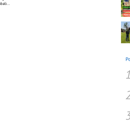
mbali…
P