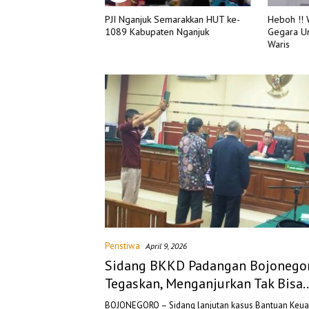
PJI Nganjuk Semarakkan HUT ke-
Heboh !!
JI Lamongan, Sabang
1089 Kabupaten Nganjuk
Gegara U
pirasi dari Bawah
Waris
Peristiwa
April 9, 2026
Sidang BKKD Padangan Bojonegor
Tegaskan, Menganjurkan Tak Bisa
Digeneralisasi Jadi Pidana
BOJONEGORO – Sidang lanjutan kasus Bantuan Keu