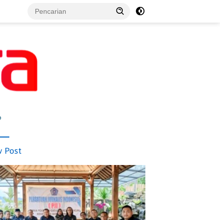
p
 Post