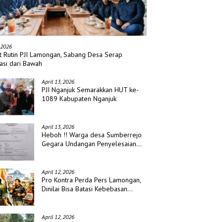
I LIDIK TERKAIT
Dirangkai dengan Santuni Anak
S
AKARAN R2 DIDUGA MILIK
Yatim, PDS Bojonegoro Peringati
Ko
CURIAN DI DESA
Hari Jadi ke Tiga
Re
JUNG SAKTI
 2026
t Rutin PJI Lamongan, Sabang Desa Serap
asi dari Bawah
April 13, 2026
PJI Nganjuk Semarakkan HUT ke-
1089 Kabupaten Nganjuk
April 13, 2026
Heboh !! Warga desa Sumberrejo
Gegara Undangan Penyelesaian
Waris
April 12, 2026
Pro Kontra Perda Pers Lamongan,
Dinilai Bisa Batasi Kebebasan
Jurnalis
April 12, 2026