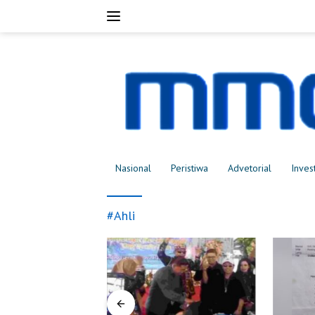
Langsung
ke
konten
Nasional
Peristiwa
Advetorial
Inves
#Ahli