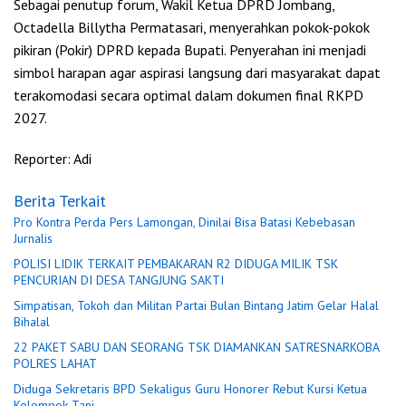
Sebagai penutup forum, Wakil Ketua DPRD Jombang,
Octadella Billytha Permatasari, menyerahkan pokok-pokok
pikiran (Pokir) DPRD kepada Bupati. Penyerahan ini menjadi
simbol harapan agar aspirasi langsung dari masyarakat dapat
terakomodasi secara optimal dalam dokumen final RKPD
2027.
Reporter: Adi
Berita Terkait
Pro Kontra Perda Pers Lamongan, Dinilai Bisa Batasi Kebebasan
Jurnalis
POLISI LIDIK TERKAIT PEMBAKARAN R2 DIDUGA MILIK TSK
PENCURIAN DI DESA TANGJUNG SAKTI
Simpatisan, Tokoh dan Militan Partai Bulan Bintang Jatim Gelar Halal
Bihalal
22 PAKET SABU DAN SEORANG TSK DIAMANKAN SATRESNARKOBA
POLRES LAHAT
Diduga Sekretaris BPD Sekaligus Guru Honorer Rebut Kursi Ketua
Kelompok Tani