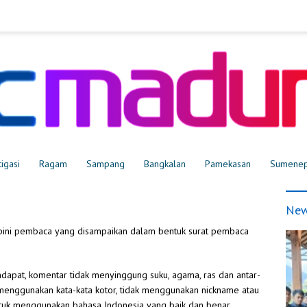
tigasi
Ragam
Sampang
Bangkalan
Pamekasan
Sumene
New
 opini pembaca yang disampaikan dalam bentuk surat pembaca
apat, komentar tidak menyinggung suku, agama, ras dan antar-
 menggunakan kata-kata kotor, tidak menggunakan nickname atau
tuk menggunakan bahasa Indonesia yang baik dan benar.