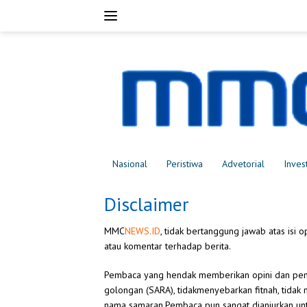
Langsung
ke
konten
Nasional
Peristiwa
Advetorial
Inves
Disclaimer
MMC
NEWS.ID
, tidak bertanggung jawab atas isi
atau komentar terhadap berita.
Pembaca yang hendak memberikan opini dan pend
golongan (SARA), tidakmenyebarkan fitnah, tidak
nama samaran.Pembaca pun sangat dianjurkan un