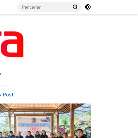
p
 Post