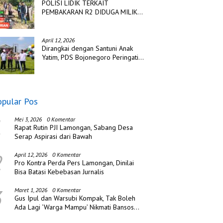
POLISI LIDIK TERKAIT
PEMBAKARAN R2 DIDUGA MILIK
TSK PENCURIAN DI DESA
TANGJUNG SAKTI
April 12, 2026
Dirangkai dengan Santuni Anak
Yatim, PDS Bojonegoro Peringati
Hari Jadi ke Tiga
opular Pos
1
Mei 3, 2026
0 Komentar
Rapat Rutin PJI Lamongan, Sabang Desa
Serap Aspirasi dari Bawah
2
April 12, 2026
0 Komentar
Pro Kontra Perda Pers Lamongan, Dinilai
Bisa Batasi Kebebasan Jurnalis
3
Maret 1, 2026
0 Komentar
Gus Ipul dan Warsubi Kompak, Tak Boleh
Ada Lagi ‘Warga Mampu’ Nikmati Bansos
di Jombang!