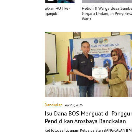
Semarakkan HUT ke-
Heboh !! Warga desa Sumberrejo
Pro Kontr
en Nganjuk
Gegara Undangan Penyelesaian
Dinilai Bi
Waris
Jurnalis
Bangkalan
April 8, 2026
Isu Dana BOS Menguat di Panggu
Pendidikan Arosbaya Bangkalan
Ket foto; Saiful anam Ketua pejalan BANGKALAN || 