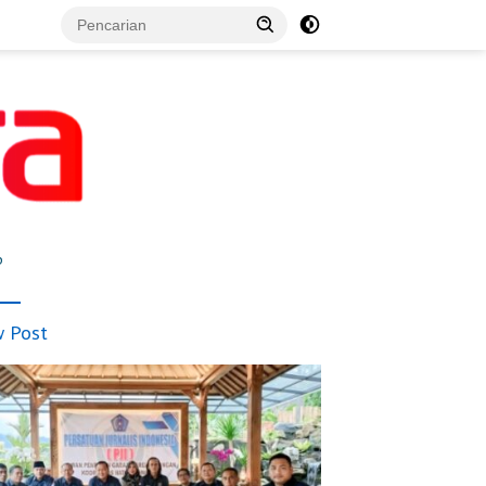
p
 Post