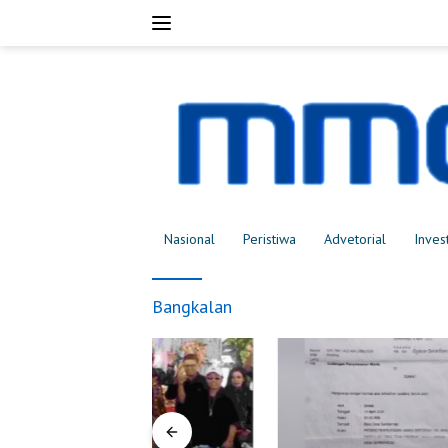
Langsung
ke
konten
Nasional
Peristiwa
Advetorial
Inves
Bangkalan