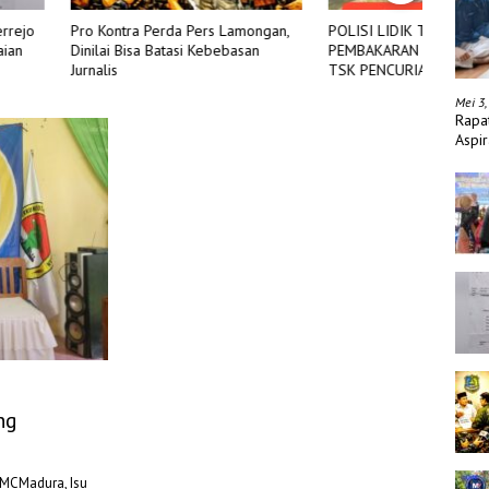
a Perda Pers Lamongan,
POLISI LIDIK TERKAIT
Diran
sa Batasi Kebebasan
PEMBAKARAN R2 DIDUGA MILIK
Yatim
TSK PENCURIAN DI DESA
Hari J
TANGJUNG SAKTI
Mei 3,
Rapa
Aspir
ng
MMCMadura, Isu