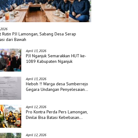
gkai dengan Santuni Anak
Selebrasi Paskah GMIM 2026 di
Si
, PDS Bojonegoro Peringati
Kota Bitung Sukses. Puluhan Ribu
Pa
adi ke Tiga
Remaja ikut Pawai Iman.
Ha
 2026
t Rutin PJI Lamongan, Sabang Desa Serap
asi dari Bawah
April 13, 2026
PJI Nganjuk Semarakkan HUT ke-
1089 Kabupaten Nganjuk
April 13, 2026
Heboh !! Warga desa Sumberrejo
Gegara Undangan Penyelesaian
Waris
April 12, 2026
Pro Kontra Perda Pers Lamongan,
Dinilai Bisa Batasi Kebebasan
Jurnalis
April 12, 2026