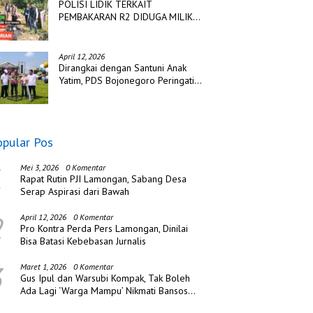
POLISI LIDIK TERKAIT
PEMBAKARAN R2 DIDUGA MILIK
TSK PENCURIAN DI DESA
TANGJUNG SAKTI
April 12, 2026
Dirangkai dengan Santuni Anak
Yatim, PDS Bojonegoro Peringati
Hari Jadi ke Tiga
opular Pos
1
Mei 3, 2026
0 Komentar
Rapat Rutin PJI Lamongan, Sabang Desa
Serap Aspirasi dari Bawah
2
April 12, 2026
0 Komentar
Pro Kontra Perda Pers Lamongan, Dinilai
Bisa Batasi Kebebasan Jurnalis
3
Maret 1, 2026
0 Komentar
Gus Ipul dan Warsubi Kompak, Tak Boleh
Ada Lagi ‘Warga Mampu’ Nikmati Bansos
di Jombang!